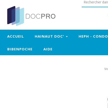
+
Confort
ACCUEIL
HAINAUT DOC'
HEPH - COND
BIBENPOCHE
AIDE
Vo