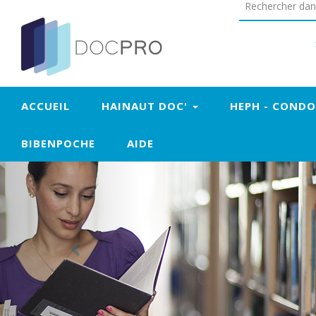
+
Confort
ACCUEIL
HAINAUT DOC'
HEPH - COND
BIBENPOCHE
AIDE
Previous