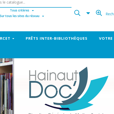
Tous critères
Rech
Sur tous les sites du réseau
ORCET
PRÊTS INTER-BIBLIOTHÈQUES
VOTRE
.