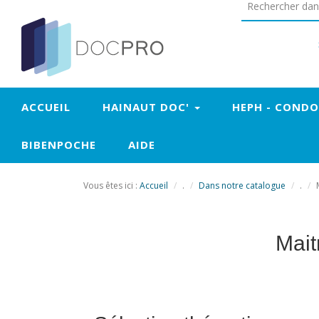
+
Confort
ACCUEIL
HAINAUT DOC'
HEPH - COND
BIBENPOCHE
AIDE
Vous êtes ici :
Accueil
.
Dans notre catalogue
.
Mait